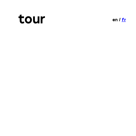
tour
en
/
fr