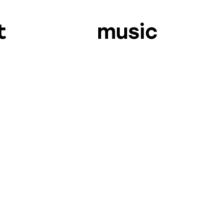
t
music